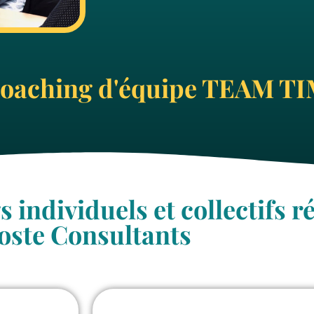
coaching d'équipe TEAM T
individuels et collectifs ré
oste Consultants