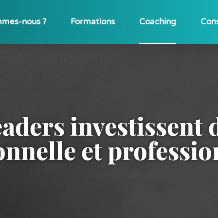
mmes-nous ?
Formations
Coaching
Cons
eaders investissent 
nnelle et professio