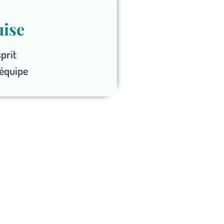
ise
sprit
'équipe