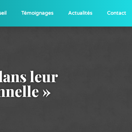
eil
Témoignages
Actualités
Contact
dans leur
nnelle »