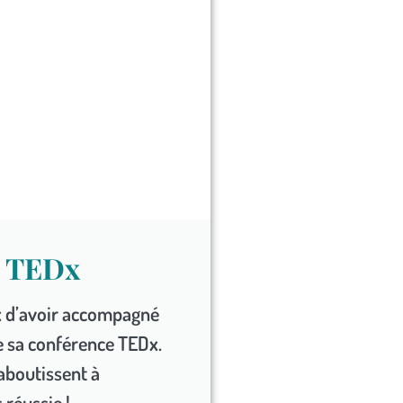
e TEDx
x d’avoir accompagné
de sa conférence TEDx.
aboutissent à
 réussie !