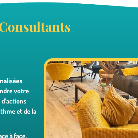
 Consultants
nalisées
indre votre
 d’actions
thme et de la
ce à face,